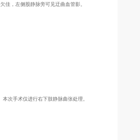
示欠佳，左侧股静脉旁可见迂曲血管影。
影。本次手术仅进行右下肢静脉曲张处理。