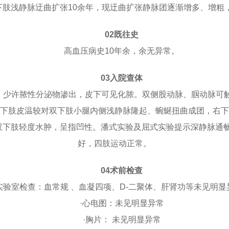
，双下肢浅静脉迂曲扩张10余年，现迂曲扩张静脉团逐渐增多、增
02既往史
高血压病史10年余，余无异常。
03入院查体
，少许脓性分泌物渗出，皮下可见化脓。双侧股动脉、腘动脉可
下肢皮温较对双下肢小腿内侧浅静脉隆起、蜿蜒扭曲成团，右下
轻度水肿，呈指凹性。潘式实验及屈式实验提示深静脉通畅，Homa
好，四肢运动正常。
04术前检查
验室检查：血常规 、血凝四项、D-二聚体、肝肾功等未见明显
·心电图：未见明显异常
·胸片： 未见明显异常