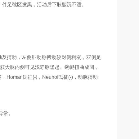
粗，伴足靴区发黑，活动后下肢酸沉不适。
触及搏动，左侧腘动脉搏动较对侧稍弱，双侧足
肢大腿内侧可见浅静脉隆起、蜿蜒扭曲成团，
n氏征(-)，Neuhof氏征(-)，动脉搏动
异常。