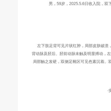
男，59岁，2025.5.6日收入院
左下肢足背可见片状红肿，局部皮肤破溃
背动脉及胫后、胫前动脉未触及明显搏动，左
局部触之发硬，双侧足靴区可见色素沉着。双下肢
·实