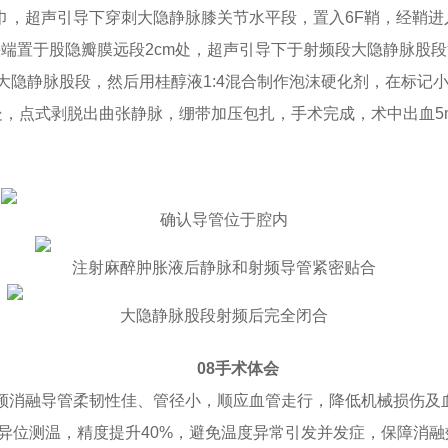
超声引导下穿刺大隐静脉膝关节水平段，置入6F鞘，经鞘进入Ve
端置于股隐瓣膜远段2cm处，超声引导下于射频段大隐静脉股
闭合大隐静脉股段，然后用桂醇液1:4混合制作泡沫硬化剂，在标
处，点式剥脱出曲张静脉，绷带加压包扎，手术完成，术中出血5m
确认导管位于腔内
注射麻醉肿胀液后静脉和射频导管紧密贴合
大隐静脉股段射频后完全闭合
08手术体会
®射频消融导管柔韧性佳、管径小，顺应血管走行，降低机械损伤
路异位测温，精度提升40%，避免温度异常引发并发症，保障消