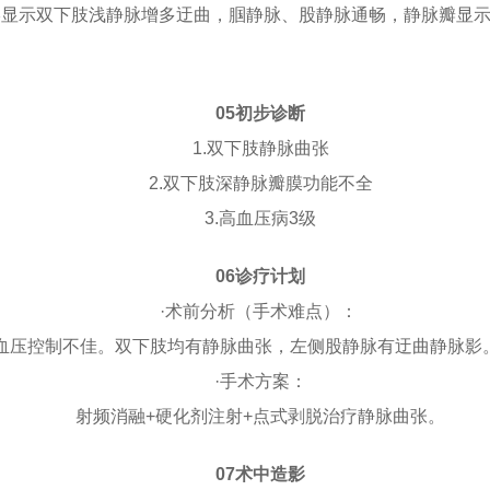
影显示双下肢浅静脉增多迂曲，腘静脉、股静脉通畅，静脉瓣显
05初步诊断
1.双下肢静脉曲张
2.双下肢深静脉瓣膜功能不全
3.高血压病3级
06诊疗计划
·术前分析（手术难点）：
且血压控制不佳。双下肢均有静脉曲张，左侧股静脉有迂曲静脉
·手术方案：
射频消融+硬化剂注射+点式剥脱治疗静脉曲张。
07术中造影