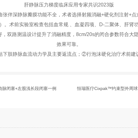
肝静脉压力梯度临床应用专家共识2023版
脉曲张伴深静脉瓣膜功能不全，术者选择射频消融+硬化剂注射+
）。术前实验室检查包括血常规 、血凝四项、D-二聚体、肝肾
韧性好，双路测温设计提升了消融精度，8cm/20s的闭合参数符
效果可靠。
评估下肢静脉血流动力学及主要返流点；②行泡沫硬化治疗术前建
髂动脉闭塞+左股浅长段闭塞一例
恒瑞医疗Cixpak™约束型外