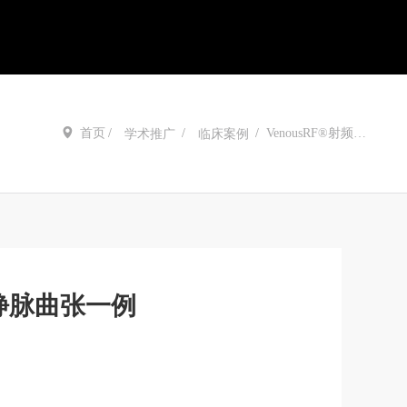
首页
VenousRF®射频消
学术推广
临床案例
融系统8cm发热段
治疗下肢静脉曲张
一例
肢静脉曲张一例