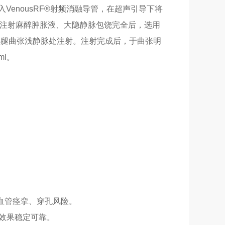
nousRF®射频消融导管，在超声引导下将
段注射麻醉肿胀液、大隐静脉包饶完全后，选用
记小腿曲张浅静脉处注射。注射完成后，于曲张明
l。
及血管痉挛、穿孔风险。
融效果稳定可靠。