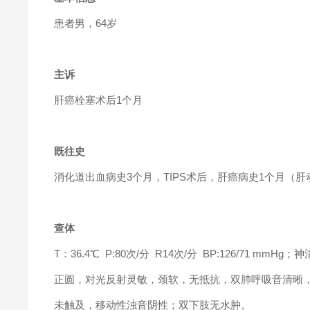
患者男，64岁
主诉
肝癌栓塞术后1个月
既往史
消化道出血病史3个月，TIPS术后，肝癌病史1个月（肝动脉
查体
T：36.4℃ P:80次/分 R14次/分 BP:126/7
正圆，对光反射灵敏，颈软，无抵抗，双肺呼吸音清晰
未触及，移动性浊音阴性；双下肢无水肿。