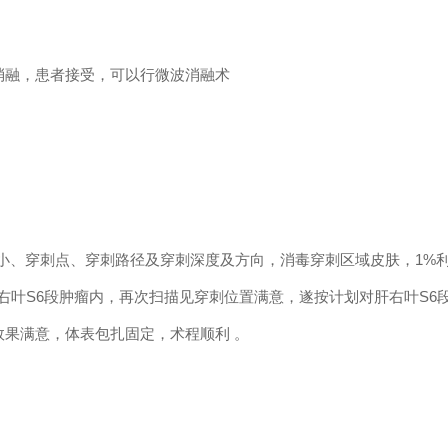
消融，患者接受，可以行微波消融术
小、穿刺点、穿刺路径及穿刺深度及方向，消毒穿刺区域皮肤，1%
右叶S6段肿瘤内，再次扫描见穿刺位置满意，遂按计划对肝右叶S6
融效果满意，体表包扎固定，术程顺利 。