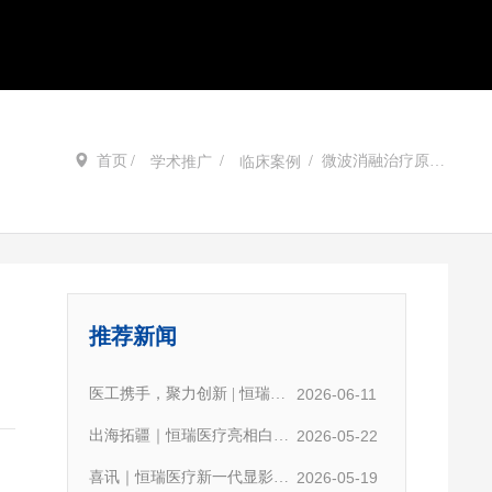
首页
微波消融治疗原发
学术推广
临床案例
性肝癌病例分享
推荐新闻
医工携手，聚力创新 | 恒瑞医
2026-06-11
疗与北京潞河医院共建高端医
出海拓疆｜恒瑞医疗亮相白俄
2026-05-22
疗器械创新转化联合研发中心
罗斯国际医疗展，深耕欧亚国
喜讯｜恒瑞医疗新一代显影微
2026-05-19