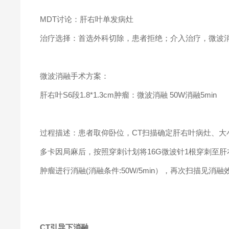
MDT讨论：肝右叶单发病灶
治疗选择：首选外科切除，患者拒绝；介入治疗，微波
微波消融手术方案：
肝右叶S6段1.8*1.3cm肿瘤：微波消融 50W消融5min
过程描述：患者取仰卧位，CT扫描确定肝右叶病灶、大
多卡因局麻后，按照穿刺计划将16G微波针1根穿刺至肝
肿瘤进行消融(消融条件:50W/5min），再次扫描见消
CT引导下消融