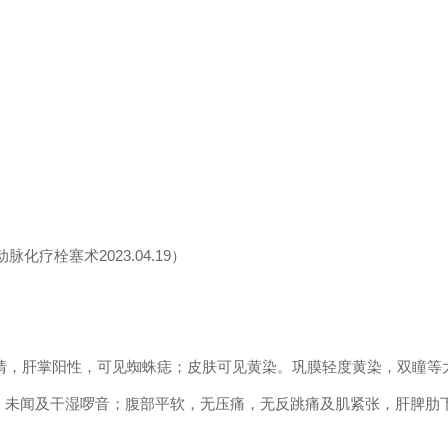
化疗栓塞术2023.04.19）
1 mmHg；神清，肝掌阳性，可见蜘蛛痣；皮肤可见黄染。巩膜轻度黄染，双瞳等
，未闻及干湿啰音；腹部平软，无压痛，无反跳痛及肌紧张，肝脾肋