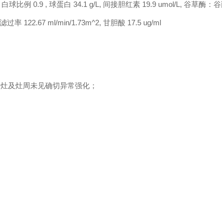
/L, 白球比例 0.9 , 球蛋白 34.1 g/L, 间接胆红素 19.9 umol/L, 谷草酶：
滤过率 122.67 ml/min/1.73m^2, 甘胆酸 17.5 ug/ml
病灶及灶周未见确切异常强化；