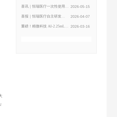
际化布局
球获国家医疗器械注册证
喜讯｜恒瑞医疗一次性使用静
2026-05-15
脉双腔插管获国家注册证
喜报｜恒瑞医疗自主研发
2026-04-07
ImageMate® CT-Pro系列获欧
重磅！精微科技 AI-2.25mL注
2026-03-16
盟CE MDR认证，开启国际化
射笔CDE转A上市 携手夫那奇
新征程
珠单抗实现“两针并一针”的便
捷化革新
大
下